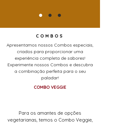
COMBOS
Apresentamos nossos Combos especiais,
criados para proporcionar uma
experiência completa de sabores!
Experimente nossos Combos e descubra
a combinação perfeita para o seu
paladar!
COMBO VEGGIE
Para os amantes de opções
vegetarianas, temos o Combo Veggie,
que inclui nossos deliciosos pães de
Alho-poró, Palmito e Marguerita. Cada