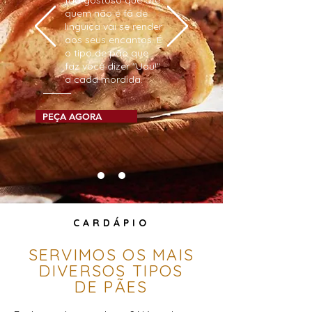
quem não é fã de
linguiça vai se render
aos seus encantos. É
o tipo de pão que
faz você dizer "Uau!"
a cada mordida.
PEÇA AGORA
CARDÁPIO
SERVIMOS OS MAIS
DIVERSOS TIPOS
DE PÃES