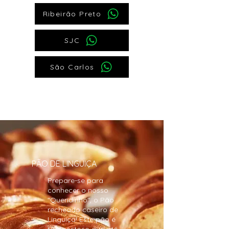
Ribeirão Preto
SJC
São Carlos
PÃO DE LINGUIÇA
Prepare-se para
conhecer o nosso
"Queridinho", o Pão
recheado caseiro de
Linguiça! Este pão é
tão gostoso que até